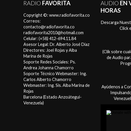
RADIO
FAVORITA
AUDIO
EN 
HORAS
Copyright ©: www.radiofavorita.co
Correos:
Descarga Nuestr
contacto@radiofavorita.co
Click
radiofavorita2010@hotmail.com
Celular: (+58) 412-694.11.84
Asesor Legal: Dr. Alberto José Díaz
Directores: Joel Rojas y Alba
(Clik sobre cu
Marina de Rojas
de Audio par
Soporte Redes Sociales: Ps.
Progr
Andrea Johanna Chamorro
Soporte Técnico Webmaster: Ing.
Carlos Alberto Chamorro
Webmaster: Ing. Sis. Alba Marina de
Ayúdenos a Con
Rojas
Impulsando
Barcelona (Estado Anzoátegui-
Venezuel
Venezuela)