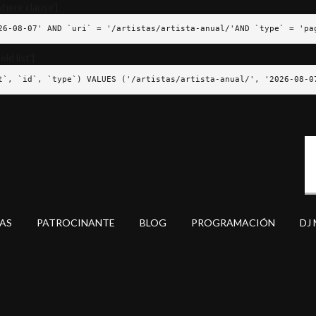
here clause']
26-08-07' AND `uri` = '/artistas/artista-anual/'AND `type` = 'pa
ld list']
t`, `id`, `type`) VALUES ('/artistas/artista-anual/', '2026-08-0
AS
PATROCINANTE
BLOG
PROGRAMACIÓN
DJ 