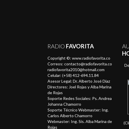
RADIO
FAVORITA
A
H
Copyright ©: www.radiofavorita.co
Correos: contacto@radiofavorita.co
De
radiofavorita2010@hotmail.com
Celular: (+58) 412-694.11.84
Asesor Legal: Dr. Alberto José Díaz
Directores: Joel Rojas y Alba Marina
de Rojas
Soporte Redes Sociales: Ps. Andrea
Johanna Chamorro
Soporte Técnico Webmaster: Ing.
Carlos Alberto Chamorro
Webmaster: Ing. Sis. Alba Marina de
(Cl
Rojas