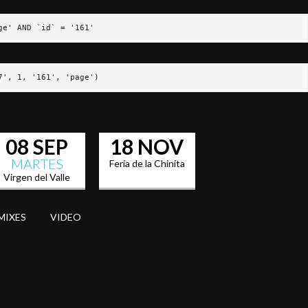
ge' AND `id` = '161'
7', 1, '161', 'page')
08 SEP
18 NOV
MARTES
Feria de la Chinita
Virgen del Valle
MIXES
VIDEO