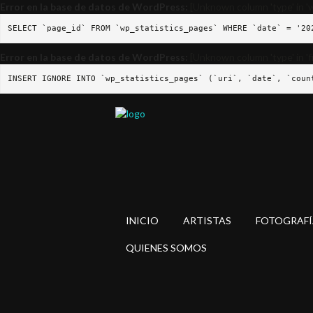
Error en la base de datos de WordPress:
[Unknown column 'type' in 'w
SELECT `page_id` FROM `wp_statistics_pages` WHERE `date` = '20
Error en la base de datos de WordPress:
[Unknown column 'type' in 'fie
INSERT IGNORE INTO `wp_statistics_pages` (`uri`, `date`, `coun
INICIO
ARTISTAS
FOTOGRAFÍ
QUIENES SOMOS