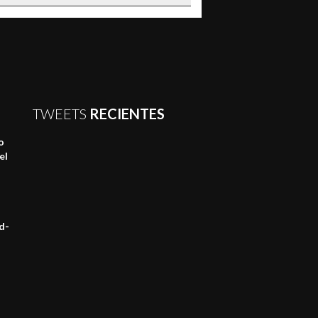
TWEETS
RECIENTES
o
el
d-