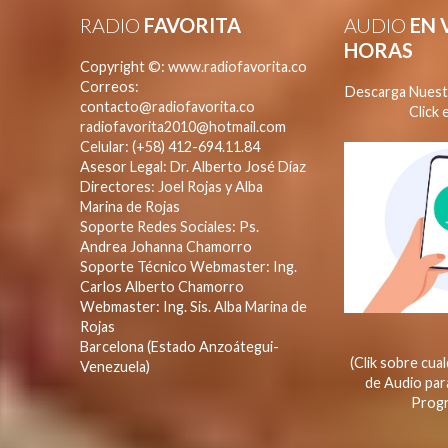
RADIO
FAVORITA
AUDIO
EN 
HORAS
Copyright ©: www.radiofavorita.co
Correos:
Descarga Nuestr
contacto@radiofavorita.co
Click
radiofavorita2010@hotmail.com
Celular: (+58) 412-694.11.84
Asesor Legal: Dr. Alberto José Díaz
Directores: Joel Rojas y Alba
Marina de Rojas
Soporte Redes Sociales: Ps.
Andrea Johanna Chamorro
Soporte Técnico Webmaster: Ing.
Carlos Alberto Chamorro
Webmaster: Ing. Sis. Alba Marina de
Rojas
Barcelona (Estado Anzoátegui-
(Clik sobre cu
Venezuela)
de Audio par
Progr