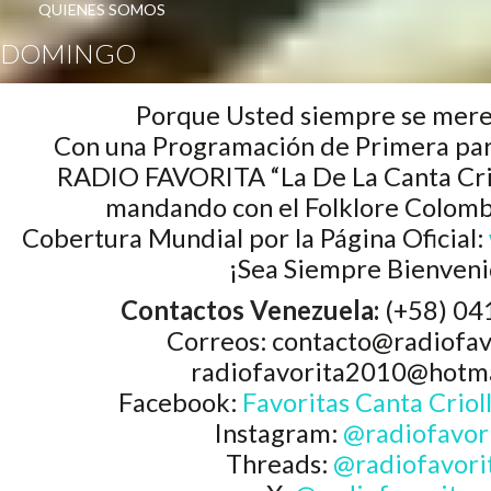
QUIENES SOMOS
DOMINGO
Porque Usted siempre se merec
Con una Programación de Primera para
RADIO FAVORITA “La De La Canta Crio
mandando con el Folklore Colom
Cobertura Mundial por la Página Oficial:
¡Sea Siempre Bienveni
Contactos Venezuela:
(+58) 04
Correos: contacto@radiofavo
radiofavorita2010@hotm
Facebook:
Favoritas Canta Criol
Instagram:
@radiofavor
Threads:
@radiofavori