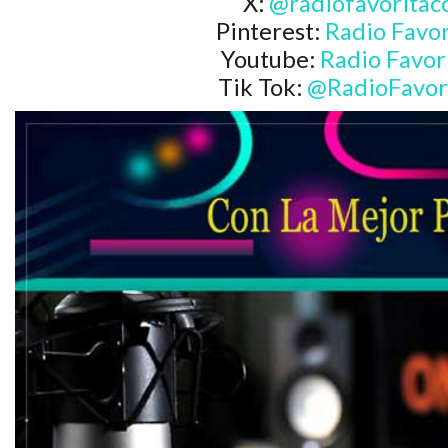
X:
@radiofavoritac
Pinterest:
Radio Favor
Youtube:
Radio Favor
Tik Tok:
@RadioFavor