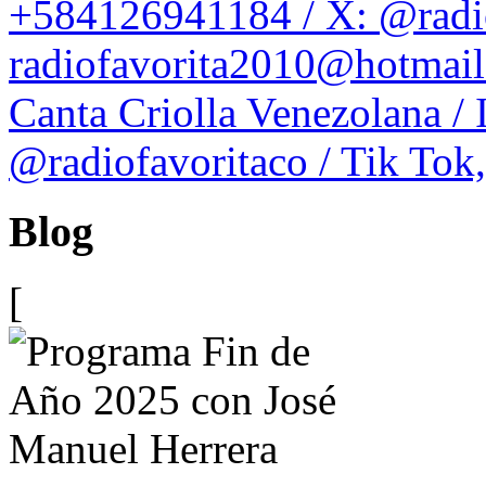
+584126941184 / X: @radio
radiofavorita2010@hotmail
Canta Criolla Venezolana / 
@radiofavoritaco / Tik Tok
Blog
[