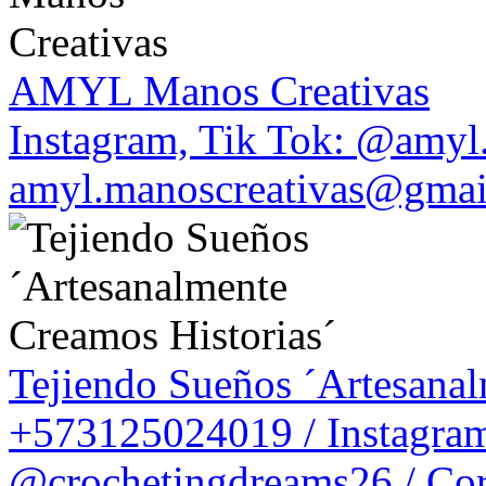
AMYL Manos Creativas
Instagram, Tik Tok: @amyl.
amyl.manoscreativas@gmai
Tejiendo Sueños ´Artesanal
+573125024019 / Instagram
@crochetingdreams26 / Cor